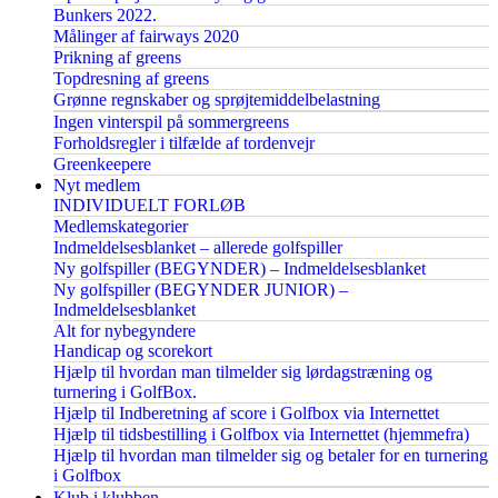
Bunkers 2022.
Målinger af fairways 2020
Prikning af greens
Topdresning af greens
Grønne regnskaber og sprøjtemiddelbelastning
Ingen vinterspil på sommergreens
Forholdsregler i tilfælde af tordenvejr
Greenkeepere
Nyt medlem
INDIVIDUELT FORLØB
Medlemskategorier
Indmeldelsesblanket – allerede golfspiller
Ny golfspiller (BEGYNDER) – Indmeldelsesblanket
Ny golfspiller (BEGYNDER JUNIOR) –
Indmeldelsesblanket
Alt for nybegyndere
Handicap og scorekort
Hjælp til hvordan man tilmelder sig lørdagstræning og
turnering i GolfBox.
Hjælp til Indberetning af score i Golfbox via Internettet
Hjælp til tidsbestilling i Golfbox via Internettet (hjemmefra)
Hjælp til hvordan man tilmelder sig og betaler for en turnering
i Golfbox
Klub i klubben