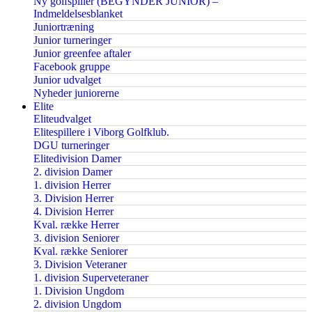
Ny golfspiller (BEGYNDER JUNIOR) –
Indmeldelsesblanket
Juniortræning
Junior turneringer
Junior greenfee aftaler
Facebook gruppe
Junior udvalget
Nyheder juniorerne
Elite
Eliteudvalget
Elitespillere i Viborg Golfklub.
DGU turneringer
Elitedivision Damer
2. division Damer
1. division Herrer
3. Division Herrer
4. Division Herrer
Kval. række Herrer
3. division Seniorer
Kval. række Seniorer
3. Division Veteraner
1. division Superveteraner
1. Division Ungdom
2. division Ungdom