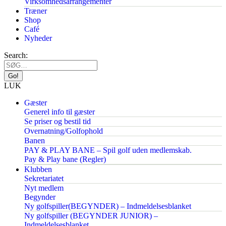
Virksomhedsarrangementer
Træner
Shop
Café
Nyheder
Search:
LUK
Gæster
Generel info til gæster
Se priser og bestil tid
Overnatning/Golfophold
Banen
PAY & PLAY BANE – Spil golf uden medlemskab.
Pay & Play bane (Regler)
Klubben
Sekretariatet
Nyt medlem
Begynder
Ny golfspiller(BEGYNDER) – Indmeldelsesblanket
Ny golfspiller (BEGYNDER JUNIOR) –
Indmeldelsesblanket