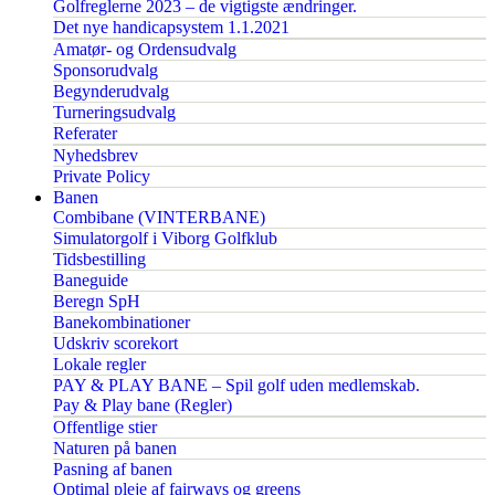
Golfreglerne 2023 – de vigtigste ændringer.
Det nye handicapsystem 1.1.2021
Amatør- og Ordensudvalg
Sponsorudvalg
Begynderudvalg
Turneringsudvalg
Referater
Nyhedsbrev
Private Policy
Banen
Combibane (VINTERBANE)
Simulatorgolf i Viborg Golfklub
Tidsbestilling
Baneguide
Beregn SpH
Banekombinationer
Udskriv scorekort
Lokale regler
PAY & PLAY BANE – Spil golf uden medlemskab.
Pay & Play bane (Regler)
Offentlige stier
Naturen på banen
Pasning af banen
Optimal pleje af fairways og greens