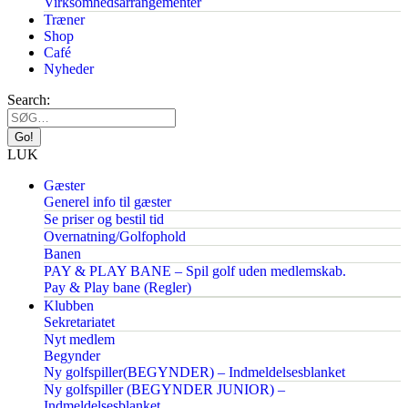
Virksomhedsarrangementer
Træner
Shop
Café
Nyheder
Search:
LUK
Gæster
Generel info til gæster
Se priser og bestil tid
Overnatning/Golfophold
Banen
PAY & PLAY BANE – Spil golf uden medlemskab.
Pay & Play bane (Regler)
Klubben
Sekretariatet
Nyt medlem
Begynder
Ny golfspiller(BEGYNDER) – Indmeldelsesblanket
Ny golfspiller (BEGYNDER JUNIOR) –
Indmeldelsesblanket