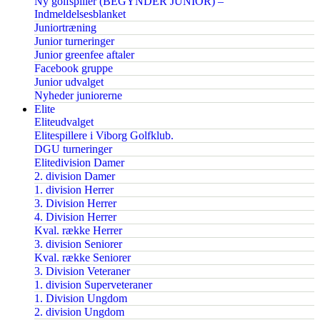
Ny golfspiller (BEGYNDER JUNIOR) –
Indmeldelsesblanket
Juniortræning
Junior turneringer
Junior greenfee aftaler
Facebook gruppe
Junior udvalget
Nyheder juniorerne
Elite
Eliteudvalget
Elitespillere i Viborg Golfklub.
DGU turneringer
Elitedivision Damer
2. division Damer
1. division Herrer
3. Division Herrer
4. Division Herrer
Kval. række Herrer
3. division Seniorer
Kval. række Seniorer
3. Division Veteraner
1. division Superveteraner
1. Division Ungdom
2. division Ungdom