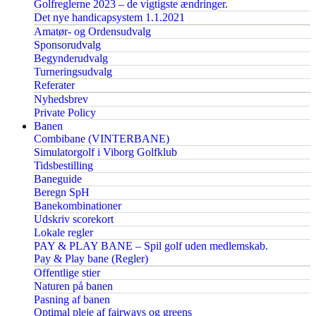
Golfreglerne 2023 – de vigtigste ændringer.
Det nye handicapsystem 1.1.2021
Amatør- og Ordensudvalg
Sponsorudvalg
Begynderudvalg
Turneringsudvalg
Referater
Nyhedsbrev
Private Policy
Banen
Combibane (VINTERBANE)
Simulatorgolf i Viborg Golfklub
Tidsbestilling
Baneguide
Beregn SpH
Banekombinationer
Udskriv scorekort
Lokale regler
PAY & PLAY BANE – Spil golf uden medlemskab.
Pay & Play bane (Regler)
Offentlige stier
Naturen på banen
Pasning af banen
Optimal pleje af fairways og greens