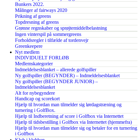
Bunkers 2022.
Målinger af fairways 2020
Prikning af greens
Topdresning af greens
Grønne regnskaber og sprøjtemiddelbelastning
Ingen vinterspil på sommergreens
Forholdsregler i tilfælde af tordenvejr
Greenkeepere
Nyt medlem
INDIVIDUELT FORLØB
Medlemskategorier
Indmeldelsesblanket – allerede golfspiller
Ny golfspiller (BEGYNDER) – Indmeldelsesblanket
Ny golfspiller (BEGYNDER JUNIOR) –
Indmeldelsesblanket
Alt for nybegyndere
Handicap og scorekort
Hjælp til hvordan man tilmelder sig lørdagstræning og
turnering i GolfBox.
Hjælp til Indberetning af score i Golfbox via Internettet
Hjælp til tidsbestilling i Golfbox via Internettet (hjemmefra)
Hjælp til hvordan man tilmelder sig og betaler for en turnering
i Golfbox
Klub i klubben