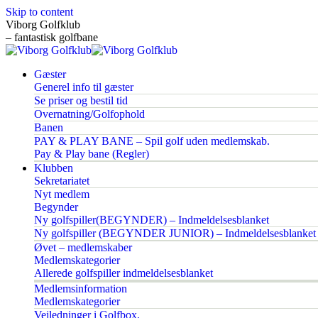
Skip to content
Viborg Golfklub
– fantastisk golfbane
Gæster
Generel info til gæster
Se priser og bestil tid
Overnatning/Golfophold
Banen
PAY & PLAY BANE – Spil golf uden medlemskab.
Pay & Play bane (Regler)
Klubben
Sekretariatet
Nyt medlem
Begynder
Ny golfspiller(BEGYNDER) – Indmeldelsesblanket
Ny golfspiller (BEGYNDER JUNIOR) – Indmeldelsesblanket
Øvet – medlemskaber
Medlemskategorier
Allerede golfspiller indmeldelsesblanket
Medlemsinformation
Medlemskategorier
Vejledninger i Golfbox.