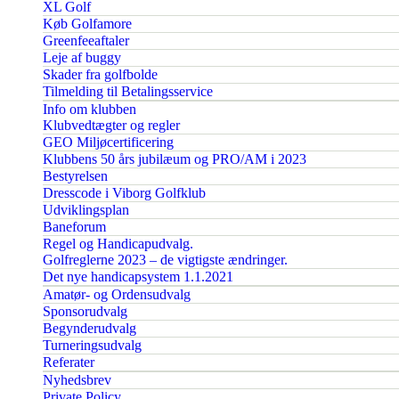
XL Golf
Køb Golfamore
Greenfeeaftaler
Leje af buggy
Skader fra golfbolde
Tilmelding til Betalingsservice
Info om klubben
Klubvedtægter og regler
GEO Miljøcertificering
Klubbens 50 års jubilæum og PRO/AM i 2023
Bestyrelsen
Dresscode i Viborg Golfklub
Udviklingsplan
Baneforum
Regel og Handicapudvalg.
Golfreglerne 2023 – de vigtigste ændringer.
Det nye handicapsystem 1.1.2021
Amatør- og Ordensudvalg
Sponsorudvalg
Begynderudvalg
Turneringsudvalg
Referater
Nyhedsbrev
Private Policy