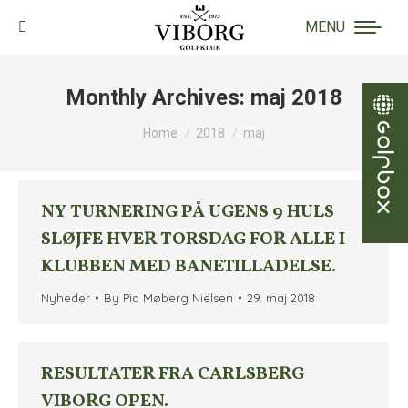
MENU
Search:
Monthly Archives:
maj 2018
You are here:
Home
2018
maj
NY TURNERING PÅ UGENS 9 HULS
SLØJFE HVER TORSDAG FOR ALLE I
KLUBBEN MED BANETILLADELSE.
Nyheder
By
Pia Møberg Nielsen
29. maj 2018
RESULTATER FRA CARLSBERG
VIBORG OPEN.