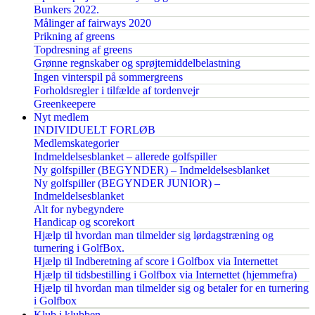
Bunkers 2022.
Målinger af fairways 2020
Prikning af greens
Topdresning af greens
Grønne regnskaber og sprøjtemiddelbelastning
Ingen vinterspil på sommergreens
Forholdsregler i tilfælde af tordenvejr
Greenkeepere
Nyt medlem
INDIVIDUELT FORLØB
Medlemskategorier
Indmeldelsesblanket – allerede golfspiller
Ny golfspiller (BEGYNDER) – Indmeldelsesblanket
Ny golfspiller (BEGYNDER JUNIOR) –
Indmeldelsesblanket
Alt for nybegyndere
Handicap og scorekort
Hjælp til hvordan man tilmelder sig lørdagstræning og
turnering i GolfBox.
Hjælp til Indberetning af score i Golfbox via Internettet
Hjælp til tidsbestilling i Golfbox via Internettet (hjemmefra)
Hjælp til hvordan man tilmelder sig og betaler for en turnering
i Golfbox
Klub i klubben