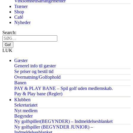
Virksomhedsarrangementer
Træner
Shop
Café
Nyheder
Search:
LUK
Gæster
Generel info til gæster
Se priser og bestil tid
Overnatning/Golfophold
Banen
PAY & PLAY BANE – Spil golf uden medlemskab.
Pay & Play bane (Regler)
Klubben
Sekretariatet
Nyt medlem
Begynder
Ny golfspiller(BEGYNDER) – Indmeldelsesblanket
Ny golfspiller (BEGYNDER JUNIOR) –
Indmeldelsesblanket