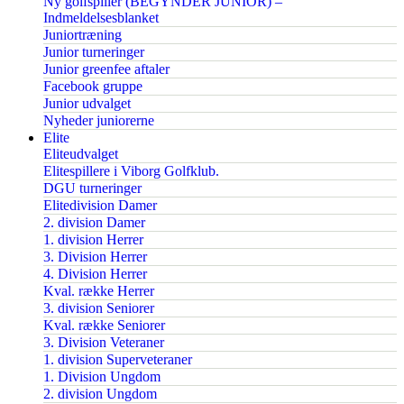
Ny golfspiller (BEGYNDER JUNIOR) –
Indmeldelsesblanket
Juniortræning
Junior turneringer
Junior greenfee aftaler
Facebook gruppe
Junior udvalget
Nyheder juniorerne
Elite
Eliteudvalget
Elitespillere i Viborg Golfklub.
DGU turneringer
Elitedivision Damer
2. division Damer
1. division Herrer
3. Division Herrer
4. Division Herrer
Kval. række Herrer
3. division Seniorer
Kval. række Seniorer
3. Division Veteraner
1. division Superveteraner
1. Division Ungdom
2. division Ungdom