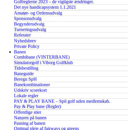
Golfreglerne 2023 – de vigtigste ændringer.
Det nye handicapsystem 1.1.2021
Amatør- og Ordensudvalg
Sponsorudvalg
Begynderudvalg
Turneringsudvalg
Referater
Nyhedsbrev
Private Policy
Banen
Combibane (VINTERBANE)
Simulatorgolf i Viborg Golfklub
Tidsbestilling
Baneguide
Beregn SpH
Banekombinationer
Udskriv scorekort
Lokale regler
PAY & PLAY BANE – Spil golf uden medlemskab.
Pay & Play bane (Regler)
Offentlige stier
Naturen på banen
Pasning af banen
Optimal pleje af fairways og greens