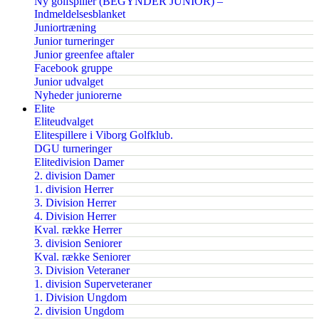
Ny golfspiller (BEGYNDER JUNIOR) –
Indmeldelsesblanket
Juniortræning
Junior turneringer
Junior greenfee aftaler
Facebook gruppe
Junior udvalget
Nyheder juniorerne
Elite
Eliteudvalget
Elitespillere i Viborg Golfklub.
DGU turneringer
Elitedivision Damer
2. division Damer
1. division Herrer
3. Division Herrer
4. Division Herrer
Kval. række Herrer
3. division Seniorer
Kval. række Seniorer
3. Division Veteraner
1. division Superveteraner
1. Division Ungdom
2. division Ungdom