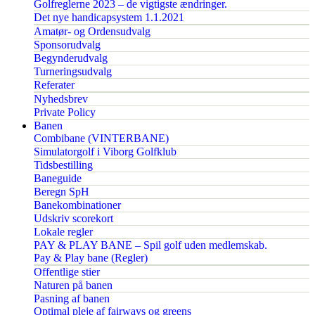
Golfreglerne 2023 – de vigtigste ændringer.
Det nye handicapsystem 1.1.2021
Amatør- og Ordensudvalg
Sponsorudvalg
Begynderudvalg
Turneringsudvalg
Referater
Nyhedsbrev
Private Policy
Banen
Combibane (VINTERBANE)
Simulatorgolf i Viborg Golfklub
Tidsbestilling
Baneguide
Beregn SpH
Banekombinationer
Udskriv scorekort
Lokale regler
PAY & PLAY BANE – Spil golf uden medlemskab.
Pay & Play bane (Regler)
Offentlige stier
Naturen på banen
Pasning af banen
Optimal pleje af fairways og greens