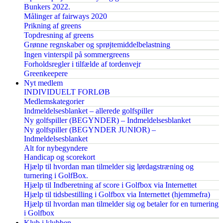
Bunkers 2022.
Målinger af fairways 2020
Prikning af greens
Topdresning af greens
Grønne regnskaber og sprøjtemiddelbelastning
Ingen vinterspil på sommergreens
Forholdsregler i tilfælde af tordenvejr
Greenkeepere
Nyt medlem
INDIVIDUELT FORLØB
Medlemskategorier
Indmeldelsesblanket – allerede golfspiller
Ny golfspiller (BEGYNDER) – Indmeldelsesblanket
Ny golfspiller (BEGYNDER JUNIOR) –
Indmeldelsesblanket
Alt for nybegyndere
Handicap og scorekort
Hjælp til hvordan man tilmelder sig lørdagstræning og
turnering i GolfBox.
Hjælp til Indberetning af score i Golfbox via Internettet
Hjælp til tidsbestilling i Golfbox via Internettet (hjemmefra)
Hjælp til hvordan man tilmelder sig og betaler for en turnering
i Golfbox
Klub i klubben