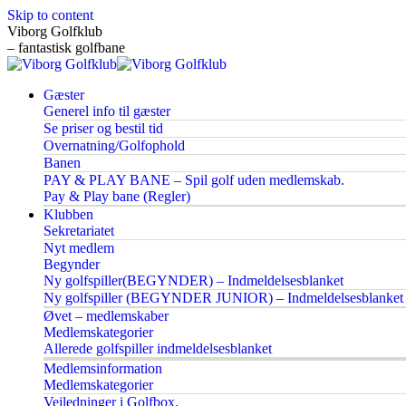
Skip to content
Viborg Golfklub
– fantastisk golfbane
Gæster
Generel info til gæster
Se priser og bestil tid
Overnatning/Golfophold
Banen
PAY & PLAY BANE – Spil golf uden medlemskab.
Pay & Play bane (Regler)
Klubben
Sekretariatet
Nyt medlem
Begynder
Ny golfspiller(BEGYNDER) – Indmeldelsesblanket
Ny golfspiller (BEGYNDER JUNIOR) – Indmeldelsesblanket
Øvet – medlemskaber
Medlemskategorier
Allerede golfspiller indmeldelsesblanket
Medlemsinformation
Medlemskategorier
Vejledninger i Golfbox.