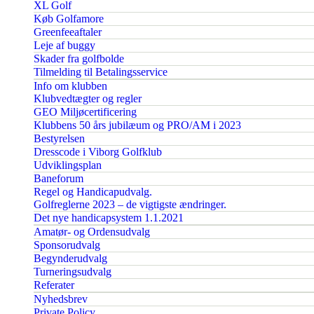
XL Golf
Køb Golfamore
Greenfeeaftaler
Leje af buggy
Skader fra golfbolde
Tilmelding til Betalingsservice
Info om klubben
Klubvedtægter og regler
GEO Miljøcertificering
Klubbens 50 års jubilæum og PRO/AM i 2023
Bestyrelsen
Dresscode i Viborg Golfklub
Udviklingsplan
Baneforum
Regel og Handicapudvalg.
Golfreglerne 2023 – de vigtigste ændringer.
Det nye handicapsystem 1.1.2021
Amatør- og Ordensudvalg
Sponsorudvalg
Begynderudvalg
Turneringsudvalg
Referater
Nyhedsbrev
Private Policy